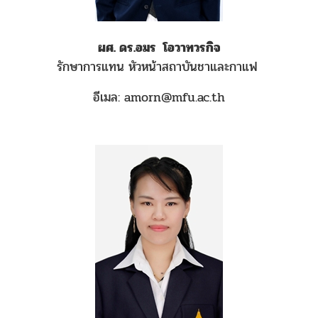
ผศ. ดร.อมร โอวาทวรกิจ
รักษาการแทน หัวหน้าสถาบันชาและกาแฟ
อีเมล: amorn@mfu.ac.th