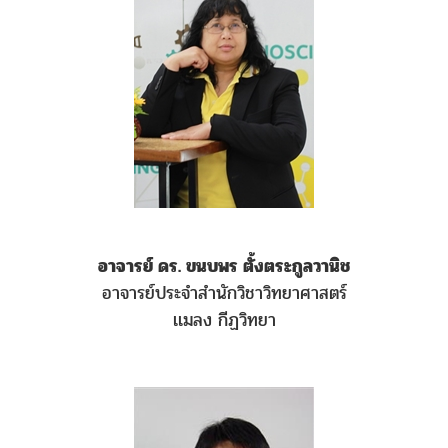
อาจารย์ ดร. ขนบพร ตั้งตระกูลวานิช
อาจารย์ประจำสำนักวิชาวิทยาศาสตร์
เเมลง กีฏวิทยา