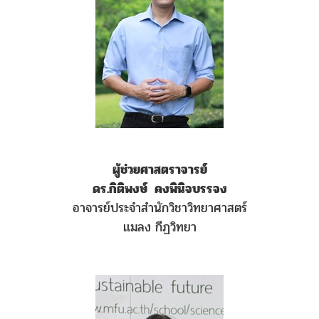
ผู้ช่วยศาสตราจารย์
ดร.กิติพงษ์ คงพินิจบรรจง
อาจารย์ประจำสำนักวิชาวิทยาศาสตร์
เเมลง กีฏวิทยา