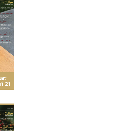
และ
ี่ 21