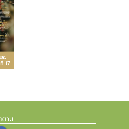
และ
ี่ 17
ิดตาม