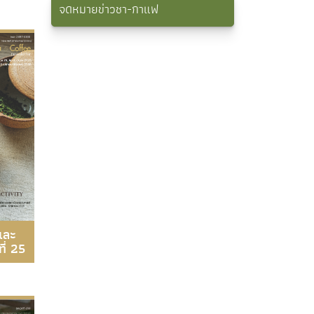
จดหมายข่าวชา-กาแฟ
และ
ที่ 25