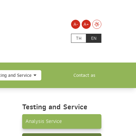
A-
A+
TH
EN
ting and Service
Contact as
Testing and Service
Analysis Service