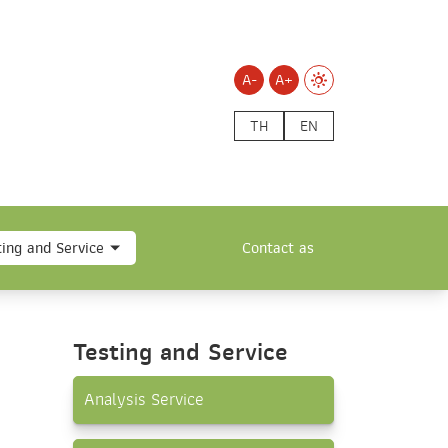
A-
A+
TH
EN
ting and Service
Contact as
Testing and Service
Analysis Service