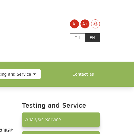
A-
A+
TH
EN
ting and Service
Contact as
Testing and Service
Analysis Service
์ชาและ