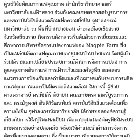
ศูนย์วิจัยพัฒนากาแฟคุณภาพ สำนักวิชาวิทยาศาสตร์
มหาวิทยาลัยแม่ฟ้าหลวง ร่วมกับคณะเกษตรศาสตร์บูรณาการ
และสถาบันวิจัยสิ่งแวดล้อมเพื่อความยั่งยืน จุฬาลงกรณ์
มหาวิทยาลัย ณ พื้นที่บ้านปางขอน อำเภอเมืองเชียงราย
จังหวัดเชียงราย กิจกรรมดังกล่าวเริ่มต้นด้วยการเยี่ยมชมและ
ศึกษาการบริหารจัดการแปลงกาแฟของ Magpie Farm ซึ่ง
เป็นแหล่งผลิตกาแฟคุณภาพของชุมชนบ้านปางขอน โดยผู้เข้า
ร่วมได้ร่วมแลกเปลี่ยนประสบการณ์ด้านการจัดการแปลง การ
ดูแลสุขภาพต้นกาแฟ การเฝ้าระวังแมลงศัตรูพืช ตลอดจน
แนวทางการป้องกันและกำจัดแมลงที่เหมาะสมกับระบบการผลิต
กาแฟคุณภาพและเป็นมิตรต่อสิ่งแวดล้อม ในการนี้ ผู้ช่วย
ศาสตราจารย์ ดร.พิมสิริ ติยายน คณะเกษตรศาสตร์บูรณาการ
และ ดร.ณัฐพงศ์ ตันติวิวัฒนพันธ์ สถาบันวิจัยสิ่งแวดล้อมเพื่อ
ความยั่งยืน จุฬาลงกรณ์มหาวิทยาลัย ได้ถ่ายทอดองค์ความรู้
เกี่ยวกับการใช้สบู่โพแทสเซียม เพื่อควบคุมแมลงศัตรูพืชในระบบ
เกษตรกรรมอย่างปลอดภัย พร้อมให้คำแนะนำด้านการจัดการ
ศัตรูพืชแบบผสมผสาน ซึ่งเป็นแนวทางที่ช่วยลดการใช้สารเคมี