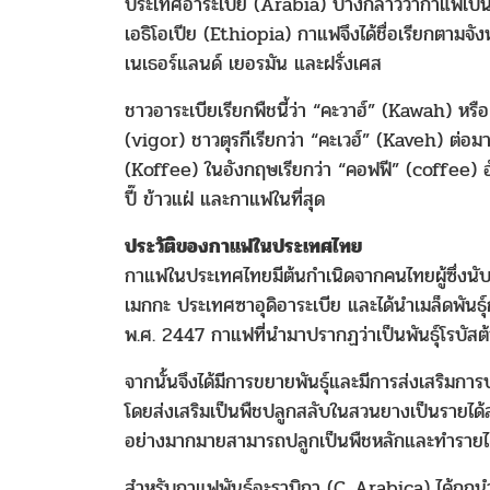
ประเทศอาระเบีย (Arabia) บ้างกล่าวว่ากาแฟเป็นพ
เอธิโอเปีย (Ethiopia) กาแฟจึงได้ชื่อเรียกตามจัง
เนเธอร์แลนด์ เยอรมัน และฝรั่งเศส
ชาวอาระเบียเรียกพืชนี้ว่า “คะวาฮ์” (Kawah) หร
(vigor) ชาวตุรกีเรียกว่า “คะเวฮ์” (Kaveh) ต่อ
(Koffee) ในอังกฤษเรียกว่า “คอฟฟี” (coffee) อันเป
ปี๊ ข้าวแฝ่ และกาแฟในที่สุด
ประวัติของกาแฟในประเทศไทย
กาแฟในประเทศไทยมีต้นกำเนิดจากคนไทยผู้ซึ่งนั
เมกกะ ประเทศซาอุดิอาระเบีย และได้นำเมล็ดพันธ
พ.ศ. 2447 กาแฟที่นำมาปรากฏว่าเป็นพันธุ์โรบัสต้
จากนั้นจึงได้มีการขยายพันธุ์และมีการส่งเสริม
โดยส่งเสริมเป็นพืชปลูกสลับในสวนยางเป็นรายได
อย่างมากมายสามารถปลูกเป็นพืชหลักและทำรายได้ให
สำหรับกาแฟพันธุ์อะราบิกา (C. Arabica) ได้ถ