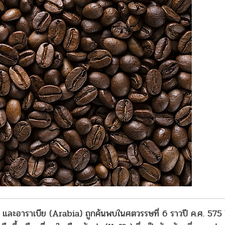
) และอาราเบีย (Arabia) ถูกค้นพบในศตวรรษที่ 6 ราวปี ค.ศ. 575