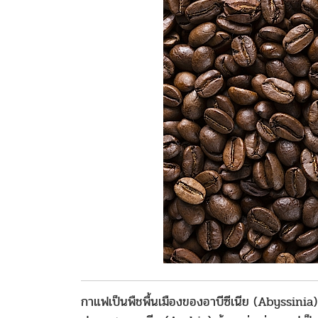
กาแฟเป็นพืชพื้นเมืองของอาบีซีเนีย (Abyssinia