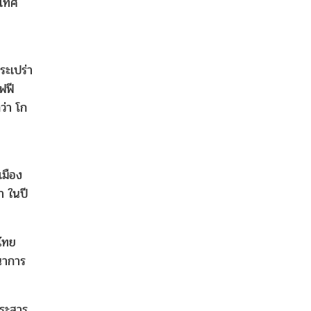
ะเทศ
ระเปร่า
ฟฟี
ว่า โก
เมือง
า ในปี
ศไทย
นาการ
พระสาร