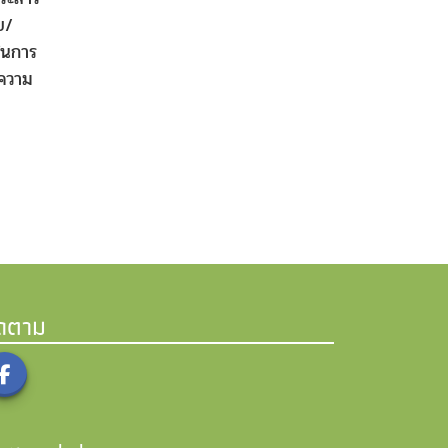
ย/
งในการ
ะความ
ิดตาม