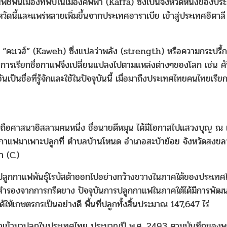
ืชพื้นเมืองที่พบในเมืองคัพฟา (Kaffa) ซึ่งเป็นจังหวัดหนึ่งของปร
หวัดนี้และแพร่หลายเพิ่มขึ้นจากประเทศอาราเบีย เข้าสู่ประเทศอิตาลี
ือ “คะเวฮ์” (Kaweh) ซึ่งแปลว่าพลัง (strength) หรือความกระปรี้ก
มาการเรียกชื่อกาแฟจึงเปลี่ยนแปลงไปตามแหล่งต่างๆของโลก เช่น คั
็นชื่อที่รู้จักและใช้ในปัจจุบันนี้ เมื่อมาถึงประเทศไทยคนไทยเรียก
บถือศาสนาอิสลามคนหนึ่ง ชื่อนายดีหมุน ได้มีโอกาสไปแสวงบุญ ณ 
ุ์กาแฟมาเพาะปลูกที่ ตำบลบ้านโหนด อำเภอสะบ้าย้อย จังหวัดสงขล
า (C.)
การปลูกกาแฟพันธุ์โรบัสต้าออกไปอย่างกว้างขวางในภาคใต้ของประเท
้สำรองจากการกรีดยาง ปัจจุบันการปลูกกาแฟในภาคใต้ได้มีการพัฒ
้เกษตรกรเป็นอย่างดี พื้นที่ปลูกทั้งสิ้นประมาณ 147,647 ไร่
ูกนำเข้ามาปลูกในประเทศไทย ประมาณปี พ.ศ. 2493 ตามบันทึกของ