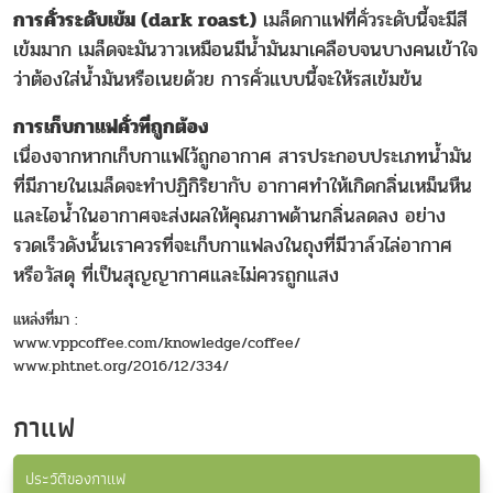
การคั่วระดับเข้ม (dark roast)
เมล็ดกาแฟที่คั่วระดับนี้จะมีสี
เข้มมาก เมล็ดจะมันวาวเหมือนมีน้ำมันมาเคลือบจนบางคนเข้าใจ
ว่าต้องใส่น้ำมันหรือเนยด้วย การคั่วแบบนี้จะให้รสเข้มข้น
การเก็บกาแฟคั่วที่ถูกต้อง
เนื่องจากหากเก็บกาแฟไว้ถูกอากาศ สารประกอบประเภทน้ำมัน
ที่มีภายในเมล็ดจะทำปฏิกิริยากับ อากาศทำให้เกิดกลิ่นเหม็นหืน
และไอน้ำในอากาศจะส่งผลให้คุณภาพด้านกลิ่นลดลง อย่าง
รวดเร็วดังนั้นเราควรที่จะเก็บกาแฟลงในถุงที่มีวาล์วไล่อากาศ
หรือวัสดุ ที่เป็นสุญญากาศและไม่ควรถูกแสง
แหล่งที่มา :
www.vppcoffee.com/knowledge/coffee/
www.phtnet.org/2016/12/334/
กาแฟ
ประวัติของกาแฟ