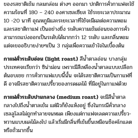
ของรสชาติเข้ม กลมกล่อม ต่างๆ ออกมา ปกติการคั่วกาแฟจะใช้
ความร้อนที่ 180 – 240 องศาเซลเซียส ใช้ระยะเวลาประมาณ
10 -20 นาที อุณหภูมิและระยะเวลาที่ใช้จะมีผลต่อความหอม
และรสชาติกาแฟ เป็นอย่างยิ่ง ระดับความเข้มอ่อนของการคั่ว
สามารถแบ่งออกเป็นระดับได้มากกว่า 12 ระดับ และกลิ่นหอม
แต่จะขออธิบายง่ายๆเป็น 3 กลุ่มเพื่อความเข้าใจในเบื้องต้น
กาแฟคั่วระดับอ่อน (light roast)
สีน้ำตาลอ่อน บางกลุ่ม
ประเทศจะเรียกว่า ซิน่าม่อน เพราะมีสีเหลืองน้ำตาลแบบเปลือก
ต้นอบเชย การคั่วกาแฟแบบนี้นั้น จะได้รสชาติความเป็นกาแฟที่
ดี อาจมีรสชาติความเปรี้ยวของกรดผลไม้ ที่มีอยู่ในกาแฟด้วย
กาแฟคั่วระดับปานกลาง (medium roast)
จะมีสีน้ำตาล
กลางไปถึงน้ำตาลเข้ม แต่ผิวก็ยังแห้งอยู่ ซึ่งในกรณีคั่วกลาง
เซลลูโลสไม่ถูกทำลายจนหมด เพียงแต่กาแฟจะลดความเปรี้ยว-
หวานแบบผลไม้ลงไป แล้วเริ่มมีกลิ่นที่เข้มขึ้นเหมือนช็อคโกแลต
หรือถั่วมากขึ้น