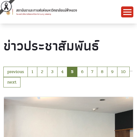
ข่าวประชาสัมพันธ์
…
previous
1
2
3
4
5
6
7
8
9
10
next